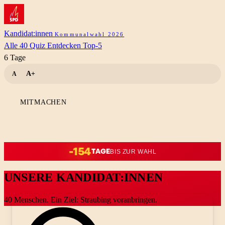
Kandidat:innen
Kommunalwahl 2026
Alle 40
Quiz
Entdecken
Top-5
6 Tage
A+
A
Normale Schriftgröße
Größere Schriftgröße
MITMACHEN
-154
TAGE
BIS ZUR WAHL
UNSERE KANDIDAT:INNEN
40 Menschen. Ein Ziel: Straubing voranbringen.